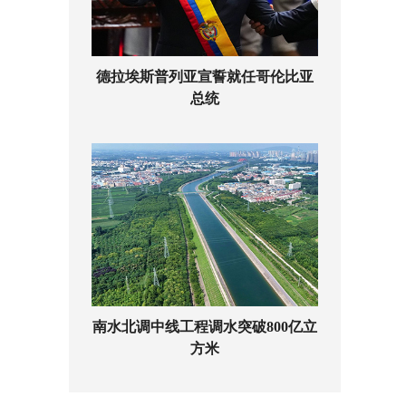
德拉埃斯普列亚宣誓就任哥伦比亚
总统
南水北调中线工程调水突破800亿立
方米