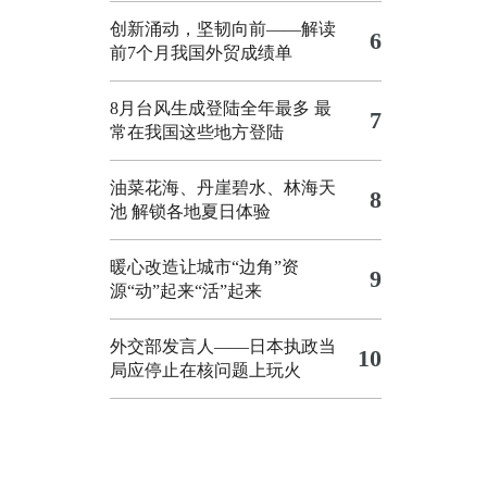
创新涌动，坚韧向前——解读
6
前7个月我国外贸成绩单
8月台风生成登陆全年最多 最
7
常在我国这些地方登陆
油菜花海、丹崖碧水、林海天
8
池 解锁各地夏日体验
暖心改造让城市“边角”资
9
源“动”起来“活”起来
外交部发言人——日本执政当
10
局应停止在核问题上玩火