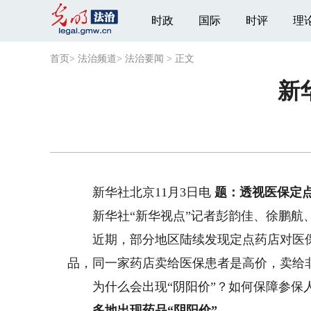
时政
国际
时评
理
首页
>
法治频道
>
法治要闻
>
正文
新
新华社北京11月3日电
题：透视医保定点
新华社“新华视点”记者彭韵佳、徐鹏航
近期，部分地区陆续发现定点药店对医保和
品，同一家药店卖给医保患者是高价，卖给
为什么会出现“阴阳价”？如何保障参保人
多地出现药品“阴阳价”