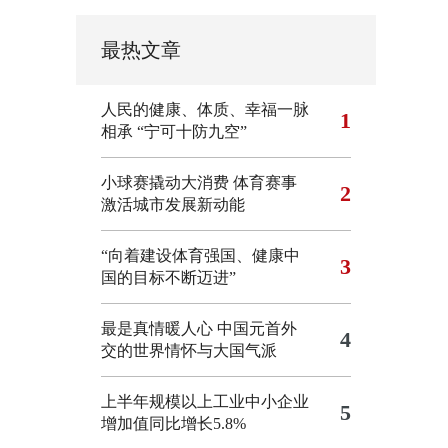
最热文章
人民的健康、体质、幸福一脉
1
相承
“宁可十防九空”
小球赛撬动大消费 体育赛事
2
激活城市发展新动能
“向着建设体育强国、健康中
3
国的目标不断迈进”
最是真情暖人心 中国元首外
4
交的世界情怀与大国气派
上半年规模以上工业中小企业
5
增加值同比增长5.8%