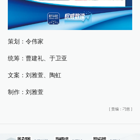
策划：令伟家
统筹：曹建礼、于卫亚
文案：刘雅萱、陶虹
制作：刘雅萱
[
责编：刁慈
]