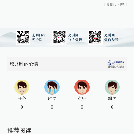
[
责编：刁慈
]
您此时的心情
开心
难过
点赞
飘过
0
0
0
0
推荐阅读