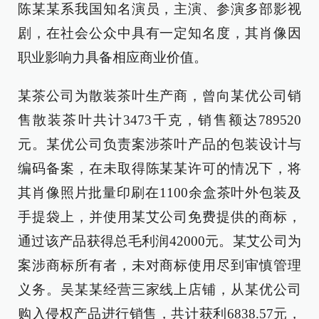
陈某某系我国知名演员，主演、参演多部影视
剧，在社会公众中具有一定知名度，其肖像因
职业影响力具备相应商业价值。
某茶公司为散装茶叶生产商，曾向某优公司销
售散装茶叶共计3473千克，销售额达789520
元。某优公司负责案涉茶叶产品的包装设计与
编码备案，在未取得陈某某许可的情况下，将
其肖像照片批量印刷在1100余盒茶叶外包装及
手提袋上，并使用某艾公司免费提供的商标，
通过该产品获得总毛利润42000元。某艾公司为
案涉商标所有者，未对商标使用尽到审慎管理
义务。吴某某经营三家线上店铺，从某优公司
购入侵权产品进行销售，共计获利6838.57元，