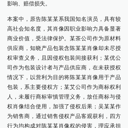
影响、赔偿损失。
本案中，原告陈某某系我国知名演员，具有较
高社会知名度，其肖像因职业影响力具备显著
商业价值，受法律保护。某茶公司作为原材料
供应商，知晓产品包装含陈某某肖像却未尽授
权审查义务，且因侵权包装间接获利；某优公
司作为包装设计者与产品供应商，在未获授权
情况下，以营利为目的将陈某某肖像用于产品
包装，系主要侵权方；某艾公司作为商标权利
人，未履行商标审慎管理义务，放任商标与侵
权肖像结合使用，加强了侵权后果；吴某某作
为销售商，通过销售侵权产品客观获利，四方
行为均构成对陈某某肖像权的侵害，理应承担