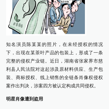
知名演员陈某某的照片，在未经授权的情况
下，出现在某茶叶产品的包装上，形成了一条
完整的侵权产业链。近日，湖南省张家界市慈
利县人民法院对这起涉及原材料供应、生产包
装、商标授权、线上销售的全链条肖像权侵权
案作出判决，涉案四方被认定构成共同侵权。
明星肖像遭到盗用