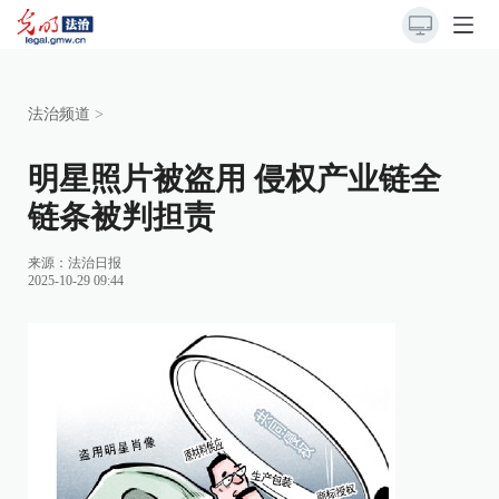
法治频道
>
明星照片被盗用 侵权产业链全
链条被判担责
来源：
法治日报
2025-10-29 09:44