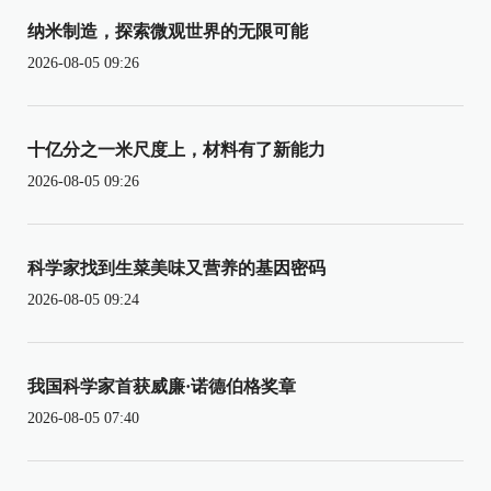
纳米制造，探索微观世界的无限可能
2026-08-05 09:26
十亿分之一米尺度上，材料有了新能力
2026-08-05 09:26
科学家找到生菜美味又营养的基因密码
2026-08-05 09:24
我国科学家首获威廉·诺德伯格奖章
2026-08-05 07:40