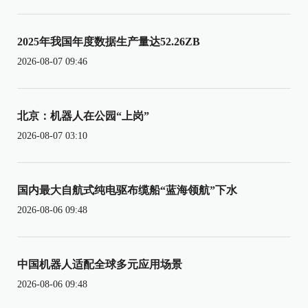
2025年我国年度数据生产量达52.26ZB
2026-08-07 09:46
北京：机器人在公园“上岗”
2026-08-07 03:10
国内最大自航式纯电驱布缆船“蓝海领航”下水
2026-08-06 09:48
中国机器人适配全球多元应用场景
2026-08-06 09:48