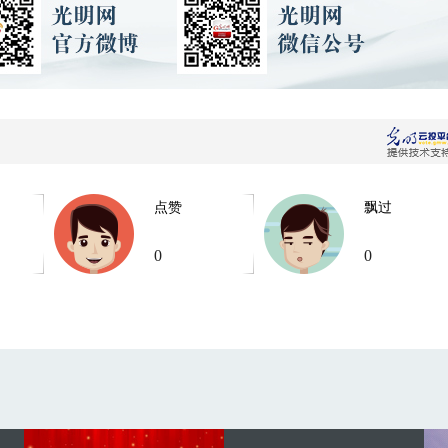
点赞
飘过
0
0