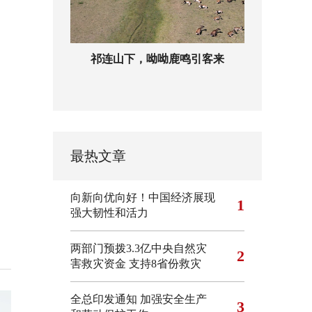
祁连山下，呦呦鹿鸣引客来
最热文章
向新向优向好！中国经济展现
1
强大韧性和活力
两部门预拨3.3亿中央自然灾
2
害救灾资金 支持8省份救灾
全总印发通知 加强安全生产
3