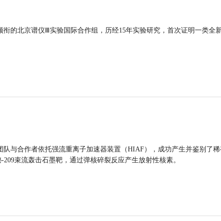
领衔的北京谱仪Ⅲ实验国际合作组，历经15年实验研究，首次证明一类全
团队与合作者依托强流重离子加速器装置（HIAF），成功产生并鉴别了稀
的铋-209束流轰击石墨靶，通过弹核碎裂反应产生放射性核素。