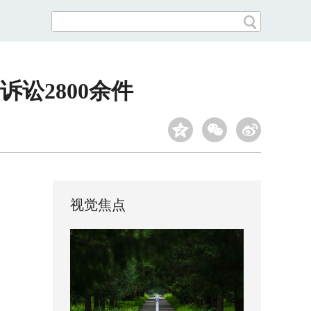
讼2800余件
视觉焦点