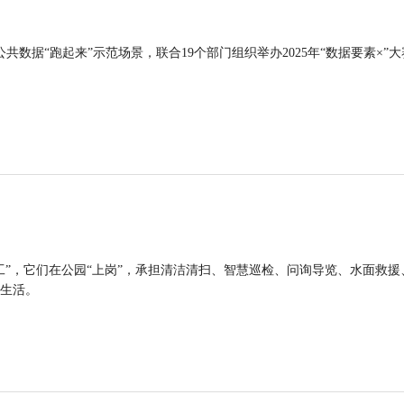
公共数据“跑起来”示范场景，联合19个部门组织举办2025年“数据要素×”大
工”，它们在公园“上岗”，承担清洁清扫、智慧巡检、问询导览、水面救援
生活。