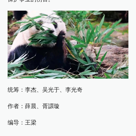
统筹：李杰、吴光于、李光奇
作者：薛晨、胥譞璇
编导：王梁