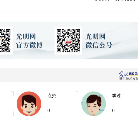
点赞
飘过
0
0