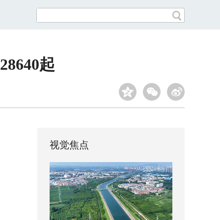
640起
视觉焦点