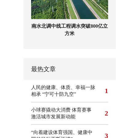
南水北调中线工程调水突破800亿立
方米
最热文章
人民的健康、体质、幸福一脉
1
相承
“宁可十防九空”
小球赛撬动大消费 体育赛事
2
激活城市发展新动能
“向着建设体育强国、健康中
3