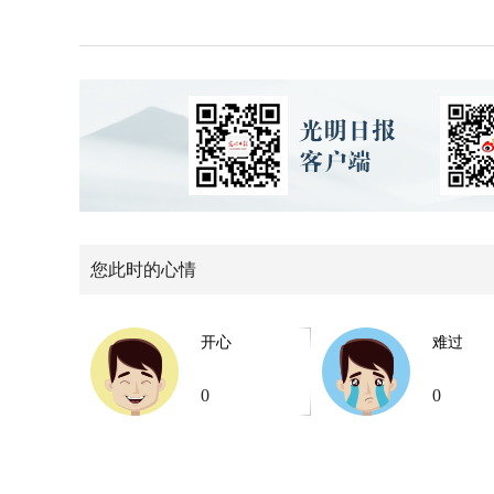
您此时的心情
开心
难过
0
0