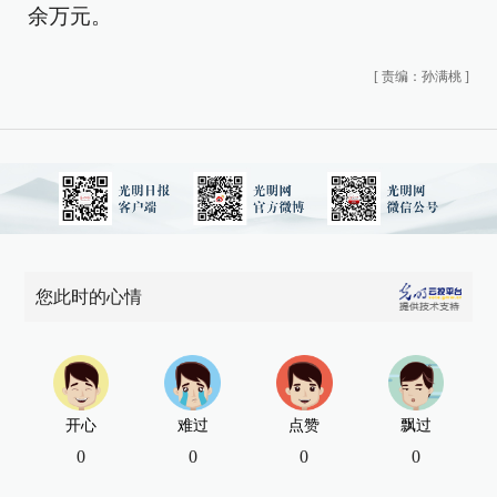
余万元。
[
责编：孙满桃
]
您此时的心情
开心
难过
点赞
飘过
0
0
0
0