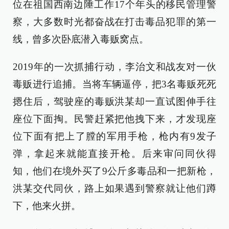
位在祖国西南边陲工作17个年头的移民管理警
察，大多数时光都奋战在打击毒品犯罪的第一
线，曾多次卧底潜入毒贩窝点。
2019年的一次抓捕行动，李治文和战友对一伙
毒贩进行追捕。当将车辆逼停，把3名毒贩死死
摁住后，驾驶座的毒贩洪某却一直试图伸手往
座位下面掏。民警赶紧把他拽下来，才发现座
位下面有把上了膛的军用手枪，枪内有9发子
弹，拿起来就能直接开枪。后来审问同伙得
知，他们在境外买了9公斤多毒品和一把新枪，
洪某交代同伙，路上如果遇到警察就让他们蹲
下，他来火拼。