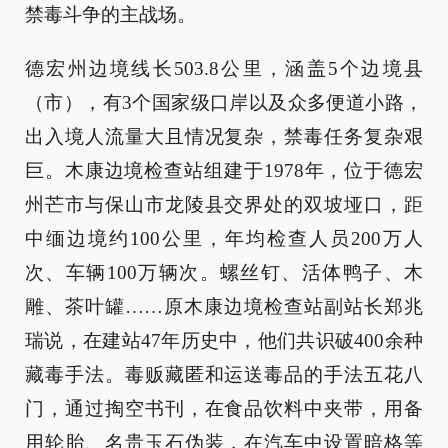
禁毒斗争的主战场。
德宏州边境线长503.8公里，涵盖5个边境县
（市），有3个国家级口岸以及众多便道小路，
出入境人流量大且情况复杂，禁毒任务复杂艰
巨。木康边境检查站组建于1978年，位于德宏
州芒市与保山市龙陵县交界处的双坡垭口，距
中缅边境约100公里，年均检查人员200万人
次、车辆100万辆次。螺丝钉、活体鸭子、木
雕、茶叶罐……原木康边境检查站副站长郑兆
瑞说，在建站47年历史中，他们共识破400余种
藏毒手法。毒贩藏匿和运送毒品的手法五花八
门，通过掏空书刊，在食品饮料中夹带，用备
用轮胎、名贵玉石伪装，在汽车中设置暗格等