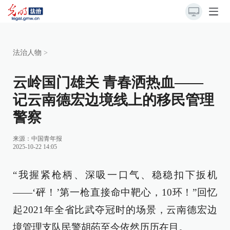
法治人物
>
云岭国门雄关 青春洒热血——
记云南德宏边境线上的移民管理
警察
来源：
中国青年报
2025-10-22 14:05
“我握紧枪柄、深吸一口气、稳稳扣下扳机
——‘砰！’第一枪直接命中靶心，10环！”回忆
起2021年全省比武夺冠时的场景，云南德宏边
境管理支队民警胡菂至今依然历历在目。