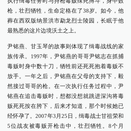
执行缉毒任务时与持枪毒贩殊死搏斗，身中数
枪，壮烈牺牲，生命定格在了38岁。如今，他
葬在西双版纳景洪市勐龙烈士陵园，长眠于他
最熟悉的这片边境沃土之上。
尹铭燕、甘玉琴的故事则体现了缉毒战线的家
族传承。1997年，尹铭燕的哥哥尹铭志在抓捕
毒贩时身中数十刀，牺牲前还死死抱着毒贩不
放手。一年之后，尹铭燕在父母的支持下，毅
然接过哥哥的枪。在一次执行任务过程中，尹
铭燕在追击毒贩时，想都没想就跳进深沟将毒
贩死死按在胯下，后来才知道，那个时候她已
经怀孕了。2007年3月25日，缉毒战士甘祖荣和
5位战友被毒贩开枪击中，壮烈牺牲。8个月