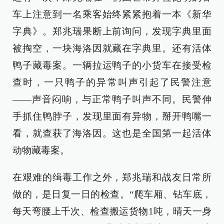
车上注意到一名乘客始终紧紧抱着一本《新华
字典》。郑兆瑞果断上前询问，发现字典里面
被掏空，一块海洛因就藏在字典里。还有活体
鸭子藏毒案。一辆拉运鸭子的小货车在接受检
查时，一只鸭子的异常叫声引起了民警注意
——声音闷响，与正常鸭子叫声不同。民警伸
手抓住鸭脖子，发现里面有异物，掰开鸭嘴一
看，就查获了海洛因。这也是全国第一起活体
动物藏毒案。
在艰难的缉毒工作之外，郑兆瑞和战友日常所
做的，是日复一日的检查。“爬车厢、钻车底，
每天弯腰上千次、检查搬运货物1吨，晴天一身