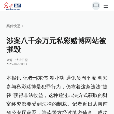
案件快递
>
涉案八千余万元私彩赌博网站被
摧毁
来源：
法治日报
2025-10-22 09:30
本报讯 记者邢东伟 翟小功 通讯员周平虎 明知
参与私彩赌博是犯罪行为，仍靠着这条违法“捷
径”获得非法收益，这种通过非法方式获取的财
富终究都要受到法律的制裁。记者近日从海南
省公安厅获悉，海南警方经过缜密侦查，成功