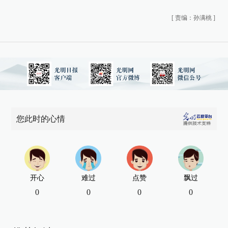
[
责编：孙满桃
]
您此时的心情
开心
难过
点赞
飘过
0
0
0
0