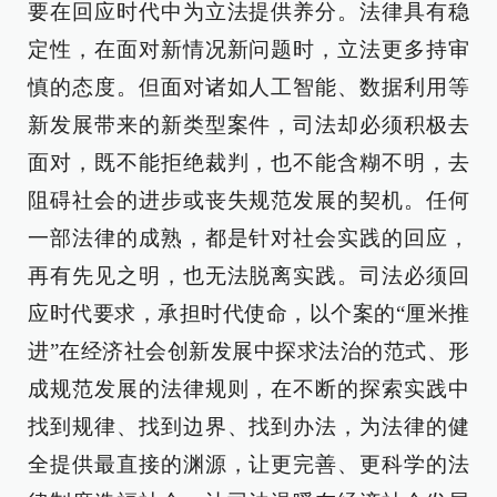
要在回应时代中为立法提供养分。法律具有稳
定性，在面对新情况新问题时，立法更多持审
慎的态度。但面对诸如人工智能、数据利用等
新发展带来的新类型案件，司法却必须积极去
面对，既不能拒绝裁判，也不能含糊不明，去
阻碍社会的进步或丧失规范发展的契机。任何
一部法律的成熟，都是针对社会实践的回应，
再有先见之明，也无法脱离实践。司法必须回
应时代要求，承担时代使命，以个案的“厘米推
进”在经济社会创新发展中探求法治的范式、形
成规范发展的法律规则，在不断的探索实践中
找到规律、找到边界、找到办法，为法律的健
全提供最直接的渊源，让更完善、更科学的法