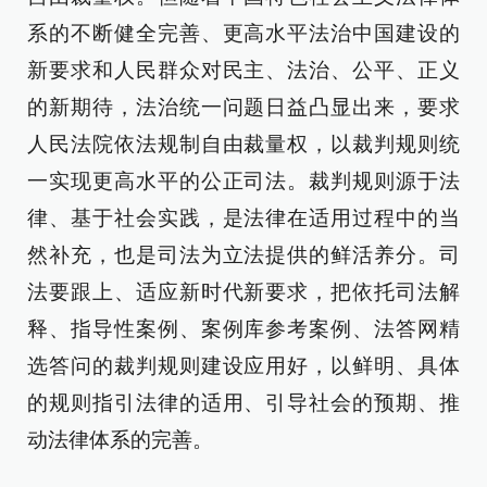
系的不断健全完善、更高水平法治中国建设的
新要求和人民群众对民主、法治、公平、正义
的新期待，法治统一问题日益凸显出来，要求
人民法院依法规制自由裁量权，以裁判规则统
一实现更高水平的公正司法。裁判规则源于法
律、基于社会实践，是法律在适用过程中的当
然补充，也是司法为立法提供的鲜活养分。司
法要跟上、适应新时代新要求，把依托司法解
释、指导性案例、案例库参考案例、法答网精
选答问的裁判规则建设应用好，以鲜明、具体
的规则指引法律的适用、引导社会的预期、推
动法律体系的完善。