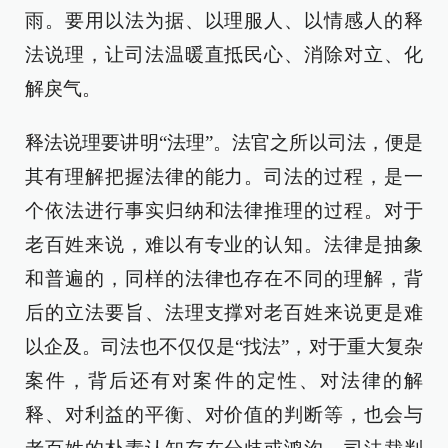
雨。要用以法为据、以理服人、以情感人的释
法说理，让司法温暖直抵民心、消除对立、化
解戾气。
释法说理要讲明“法理”。法官之所以司法，便是
其有理解把握法律的能力。司法的过程，是一
个依法进行事实归纳和法律推理的过程。对于
老百姓来说，难以有专业的认知。法律是抽象
和普遍的，同样的法律也存在不同的理解，背
后的立法要旨、法理支撑对老百姓来说更是难
以企及。司法也不仅仅是“找法”，对于重大复杂
案件，背后还有对案件的定性、对法律的解
释、对利益的平衡、对价值的判断等，也会与