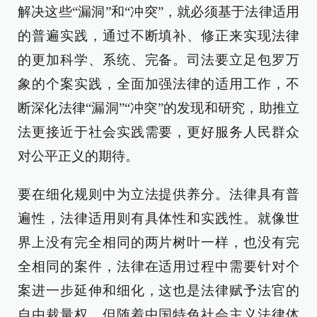
解决这些“漏洞”和“冲突”，就必须基于法律适用
的普遍实践，通过不断填补、修正来实现法律
的更加科学、系统、完备。司法要立足包罗万
象的个案实践，全面加强法律的适用工作，不
断深化法律“漏洞”“冲突”的发现和研究，助推立
法更接近于社会实践需要，更好服务人民群众
对公平正义的期待。
要在细化规则中为立法提供养分。法律具有普
遍性，法律适用则有具体性和实践性。就像世
界上没有完全相同的两片树叶一样，也没有完
全相同的案件，法律在适用过程中需要针对个
案进一步延伸和细化，这也是法律赋予法官的
自由裁量权。但随着中国特色社会主义法律体