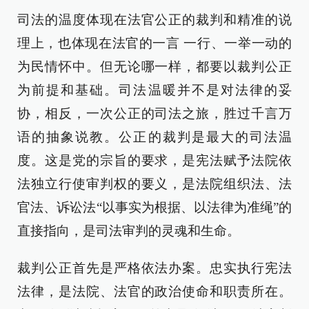
司法的温度体现在法官公正的裁判和精准的说
理上，也体现在法官的一言 一行、一举一动的
为民情怀中。但无论哪一样，都要以裁判公正
为前提和基础。司法温暖并不是对法律的妥
协，相反，一次公正的司法之旅，胜过千言万
语的抽象说教。公正的裁判是最大的司法温
度。这是党的宗旨的要求，是宪法赋予法院依
法独立行使审判权的要义，是法院组织法、法
官法、诉讼法“以事实为根据、以法律为准绳”的
直接指向，是司法审判的灵魂和生命。
裁判公正首先是严格依法办案。忠实执行宪法
法律，是法院、法官的政治使命和职责所在。