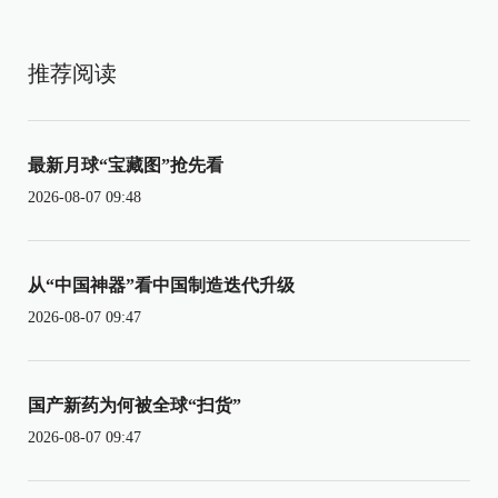
推荐阅读
最新月球“宝藏图”抢先看
2026-08-07 09:48
从“中国神器”看中国制造迭代升级
2026-08-07 09:47
国产新药为何被全球“扫货”
2026-08-07 09:47