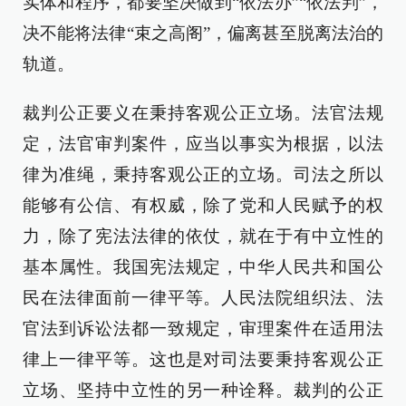
实体和程序，都要坚决做到“依法办”“依法判”，
决不能将法律“束之高阁”，偏离甚至脱离法治的
轨道。
裁判公正要义在秉持客观公正立场。法官法规
定，法官审判案件，应当以事实为根据，以法
律为准绳，秉持客观公正的立场。司法之所以
能够有公信、有权威，除了党和人民赋予的权
力，除了宪法法律的依仗，就在于有中立性的
基本属性。我国宪法规定，中华人民共和国公
民在法律面前一律平等。人民法院组织法、法
官法到诉讼法都一致规定，审理案件在适用法
律上一律平等。这也是对司法要秉持客观公正
立场、坚持中立性的另一种诠释。裁判的公正