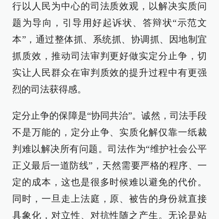
行以人民为中心的司法质效观，以解决实质问
题为导向，引导用好起诉状、答辩状“示范文
本”，通过整体抓、系统抓、协调抓、因地制宜
抓质效，推动司法审判更好做实定分止争，切
实让人民群众在审判质效的提升过程中有更强
烈的司法获得感。
定分止争的保障是“协同共治”。诚然，司法手段
不是万能的，定分止争、实质化解仅靠一纸裁
判难以解决所有问题。司法作为“维护社会公平
正义最后一道防线”，天然需要严格的程序、一
定的成本，这也是很多时候难以避免的代价。
同时，一旦走上法庭，原、被告的身份就直接
具象化，对立性、对抗性随之产生。无论是站