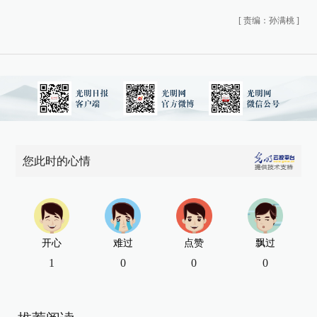
[
责编：孙满桃
]
您此时的心情
开心
难过
点赞
飘过
1
0
0
0