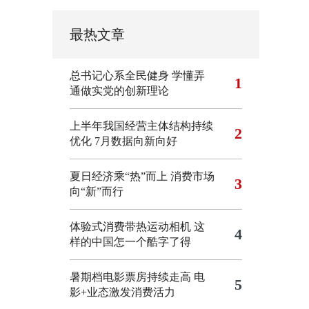
最热文章
总书记心系全民健身
学懂弄
1
通做实党的创新理论
上半年我国经营主体结构持续
2
优化
7月数据向新向好
夏日经济乘“热”而上 消费市场
3
向“新”而行
体验式消费带热运动相机
这
4
样的中国怎一个酷字了得
暑期档电影票房持续走高 电
5
影+业态激发消费活力