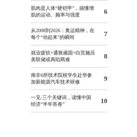
肌肉是人体“硬铠甲”，搞懂增
6
肌的运动、频率与强度
从2008到2026：奥运精神，在
7
每个“动起来”的瞬间
就业疲软+通胀顽固+白宫施压
8
美联储或再陷两难
南非6所技术院校学生赴华参
9
加新能源汽车技术研修
一见·三个关键词，读懂中国
10
经济“半年答卷”