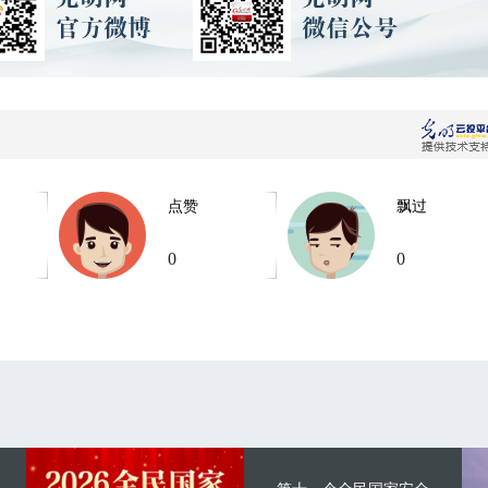
点赞
飘过
0
0