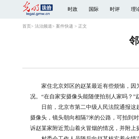
时政
国际
时评
理
首页
>
法治频道
>
案件快递
>
正文
邻
家住北京郊区的赵某最近有些烦恼，因为
况。“在自家安摄像头能随便拍别人家吗？”
日前，北京市第二中级人民法院通报这起
摄像头，镜头朝向相隔7米的公路，可拍到对方
诉赵某家附近荒山着火冒烟的情况，并附上
村委会工作人员随后向赵某核实着火情况