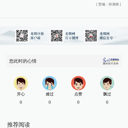
[
责编：孙满桃
]
您此时的心情
开心
难过
点赞
飘过
0
0
0
0
推荐阅读