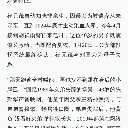
亲缘特征。
崔元茂自幼知晓非亲生，因误以为被遗弃从未
寻亲，直到2024年底才主动采血入库。今年4月
接到胡祥雨警官来电时，这位40岁的男子既震
惊又激动，当即配合复核。8月20日，公安部打
拐系统最终确认：崔元茂与刘国荣为母子关
系。
“那天跑遍全村喊他，再也找不到跟在身后的小
尾巴。”回忆1989年弟弟失踪的场景，43岁的陈
邦华声音哽咽。他童年因父亲患精神疾病，与
弟弟曾挨饿、蜷居牲口圈，弟弟失踪后，他背
负“没看好弟弟”的愧疚长大，2010年起就在网络