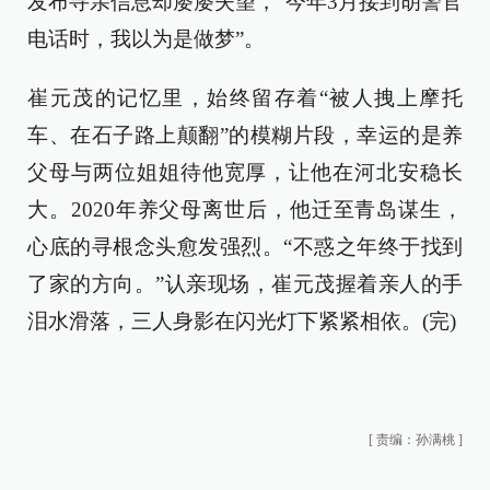
发布寻亲信息却屡屡失望，“今年3月接到胡警官
电话时，我以为是做梦”。
崔元茂的记忆里，始终留存着“被人拽上摩托
车、在石子路上颠翻”的模糊片段，幸运的是养
父母与两位姐姐待他宽厚，让他在河北安稳长
大。2020年养父母离世后，他迁至青岛谋生，
心底的寻根念头愈发强烈。“不惑之年终于找到
了家的方向。”认亲现场，崔元茂握着亲人的手
泪水滑落，三人身影在闪光灯下紧紧相依。(完)
[
责编：孙满桃
]