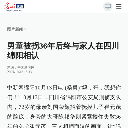
图片新闻
>
男童被拐36年后终与家人在四川
绵阳相认
来源：
中国新闻网
2025-10-13 15:33
中新网绵阳10月13日电 (杨勇)“妈，哥，我想你
们！”10月13日，四川省绵阳市公安局刑侦支队
内，72岁的母亲刘国荣颤抖着抚摸儿子崔元茂
的脸庞，身旁的大哥陈邦华则紧紧搂住失散36
年的弟弟崔元茂。三人相拥而泣的画面，让“绵