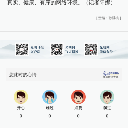
真实、健康、有序的网络环境。（记者阳娜）
[
责编：孙满桃
]
您此时的心情
开心
难过
点赞
飘过
0
0
0
0