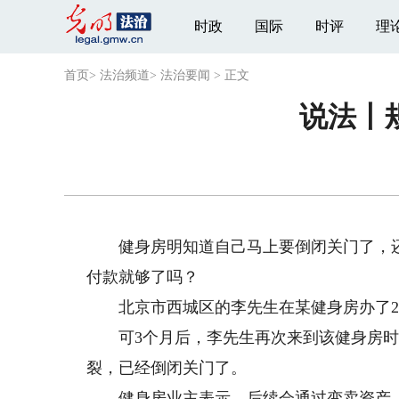
时政
国际
时评
理
首页
>
法治频道
>
法治要闻
>
正文
说法丨
健身房明知道自己马上要倒闭关门了，还
付款就够了吗？
北京市西城区的李先生在某健身房办了2年
可3个月后，李先生再次来到该健身房时
裂，已经倒闭关门了。
健身房业主表示，后续会通过变卖资产、