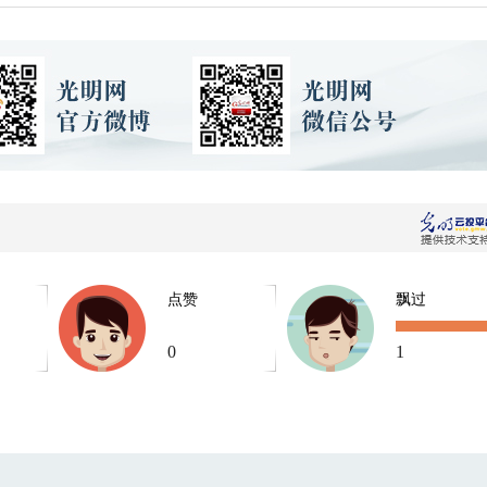
点赞
飘过
0
1