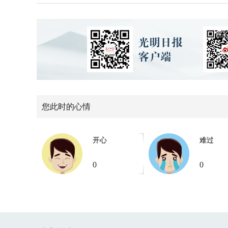
您此时的心情
开心
难过
0
0