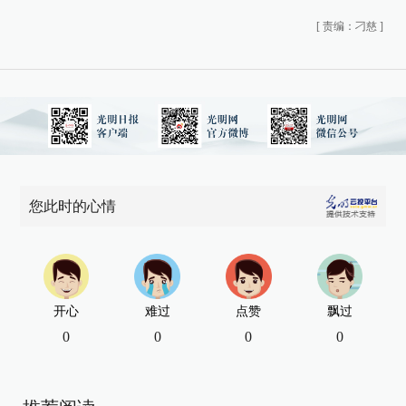
[
责编：刁慈
]
您此时的心情
开心
难过
点赞
飘过
0
0
0
0