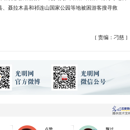
县、聂拉木县和祁连山国家公园等地被困游客搜寻救
[
责编：刁慈
]
点赞
飘过