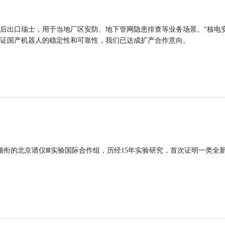
后出口瑞士，用于当地厂区安防、地下管网隐患排查等业务场景。“核电
证国产机器人的稳定性和可靠性，我们已达成扩产合作意向。
领衔的北京谱仪Ⅲ实验国际合作组，历经15年实验研究，首次证明一类全