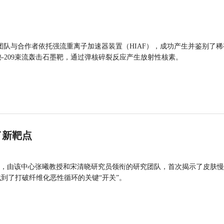
团队与合作者依托强流重离子加速器装置（HIAF），成功产生并鉴别了稀
的铋-209束流轰击石墨靶，通过弹核碎裂反应产生放射性核素。
了新靶点
，由该中心张曦教授和宋清晓研究员领衔的研究团队，首次揭示了皮肤慢
找到了打破纤维化恶性循环的关键“开关”。