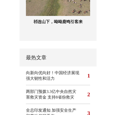
祁连山下，呦呦鹿鸣引客来
最热文章
向新向优向好！中国经济展现
1
强大韧性和活力
两部门预拨3.3亿中央自然灾
2
害救灾资金 支持8省份救灾
全总印发通知 加强安全生产
3