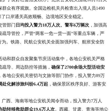
群众有序观旗。全国边检机关共检查出入境人员1490
确保了口岸通关高效顺畅、边境地区安全稳定。
交管部门
日均投入警力18万人次、警车6万辆次
，加强高
段疏导管控，严管“两客一危一货一面”等重点车辆，严
法行为。铁路、民航公安机关全面加强列车、航班安全防
动和群众自发聚集节庆活动集中，各地公安机关严格
流疏导、周边防控等措施，
确保了2700余场大型活动安
，各地公安机关密切与文旅等部门协作，投入警力89万
调处化解涉旅纠纷6.4万起
，确保景区秩序良好、游客安
广西、海南等地公安机关闻令而动，投入警力7万人
协助转移救助群众19.6万人次
。西藏、甘肃、青海等地公