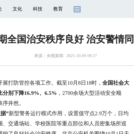
论
文化
科技
教育
期全国治安秩序良好 治安警情同比
来源：
央视新闻
2025-10-09 09:27
打防管控各项工作。截至10月8日18时，
全国社会大
下降16.9%、6.5%
，2700余场大型活动安全顺
秩序井然。
据”
新型警务运行模式作用，设置值守点2.9万个，日均
商圈、交通场站、学校医院等重点部位和人员密集场所巡
护了良好社会治安秩序。北京公安机关围绕10月1日天