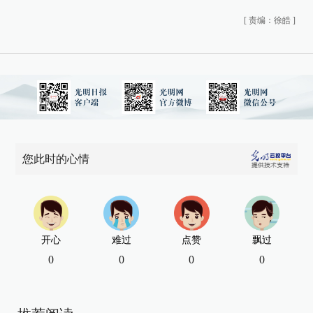
[
责编：徐皓
]
您此时的心情
开心
难过
点赞
飘过
0
0
0
0