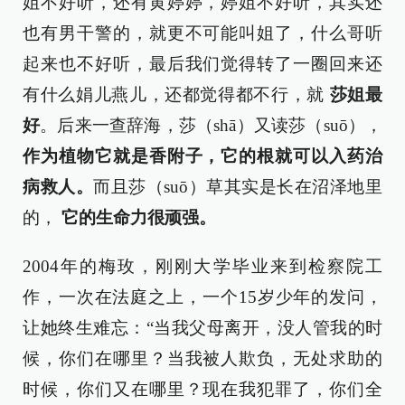
姐不好听，还有黄婷婷，婷姐不好听，其实还
也有男干警的，就更不可能叫姐了，什么哥听
起来也不好听，最后我们觉得转了一圈回来还
有什么娟儿燕儿，还都觉得都不行，就
莎姐最
好
。后来一查辞海，莎（shā）又读莎（suō），
作为植物它就是香附子，它的根就可以入药治
病救人。
而且莎（suō）草其实是长在沼泽地里
的，
它的生命力很顽强。
2004年的梅玫，刚刚大学毕业来到检察院工
作，一次在法庭之上，一个15岁少年的发问，
让她终生难忘：“当我父母离开，没人管我的时
候，你们在哪里？当我被人欺负，无处求助的
时候，你们又在哪里？现在我犯罪了，你们全