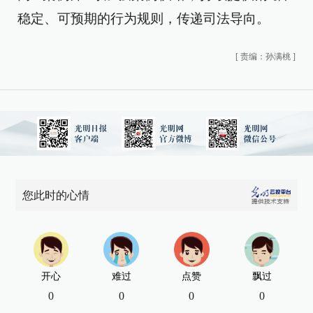
稳定、可预期的行为规则，传递司法导向。
[
责编：孙满桃
]
您此时的心情
开心
难过
点赞
飘过
0
0
0
0