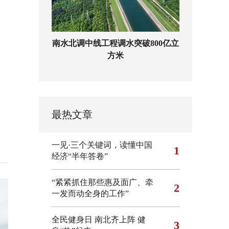
南水北调中线工程调水突破800亿立
方米
最热文章
一见·三个关键词，读懂中国
1
经济“半年答卷”
“紧紧抓住那些惠及面广、牵
2
一发而动全身的工作”
全民健身日 南北齐上阵 健
3