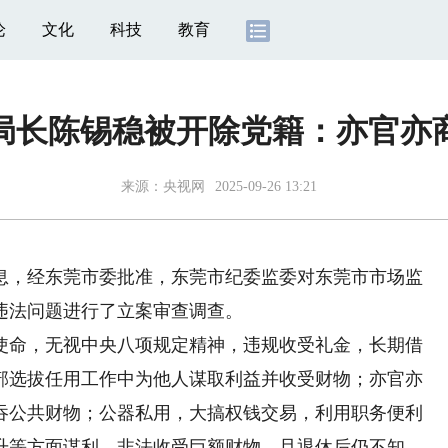
论
文化
科技
教育
局长陈锡稳被开除党籍：亦官亦
来源：
央视网
2025-09-26 13:21
息，经东莞市委批准，东莞市纪委监委对东莞市市场监
违法问题进行了立案审查调查。
命，无视中央八项规定精神，违规收受礼金，长期借
部选拔任用工作中为他人谋取利益并收受财物；亦官亦
吞公共财物；公器私用，大搞权钱交易，利用职务便利
升等方面谋利，非法收受巨额财物，且退休后仍不知