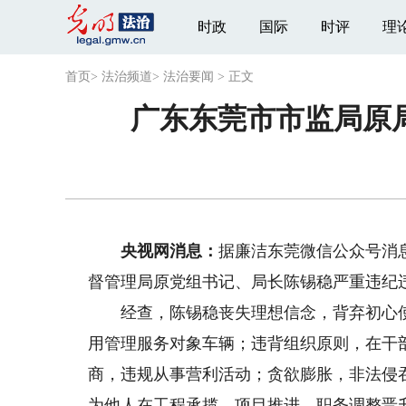
时政
国际
时评
理
首页
>
法治频道
>
法治要闻
>
正文
广东东莞市市监局原
央视网消息：
据廉洁东莞微信公众号消
督管理局原党组书记、局长陈锡稳严重违纪
经查，陈锡稳丧失理想信念，背弃初心使
用管理服务对象车辆；违背组织原则，在干
商，违规从事营利活动；贪欲膨胀，非法侵
为他人在工程承揽、项目推进、职务调整晋