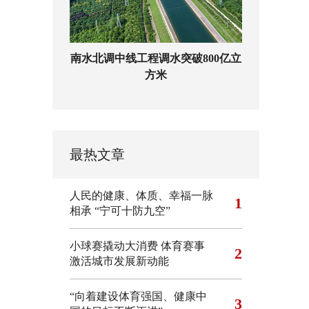
南水北调中线工程调水突破800亿立
方米
最热文章
人民的健康、体质、幸福一脉
1
相承
“宁可十防九空”
小球赛撬动大消费 体育赛事
2
激活城市发展新动能
“向着建设体育强国、健康中
3