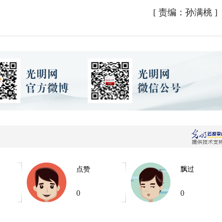
[
责编：孙满桃
]
点赞
飘过
0
0