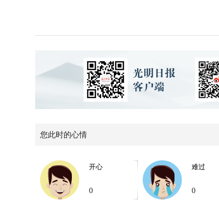
您此时的心情
开心
难过
0
0