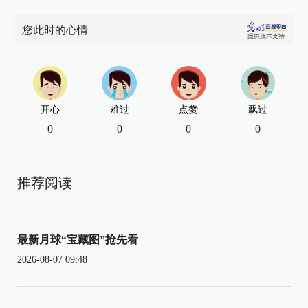
您此时的心情
开心
难过
点赞
飘过
0
0
0
0
推荐阅读
最新月球“宝藏图”抢先看
2026-08-07 09:48