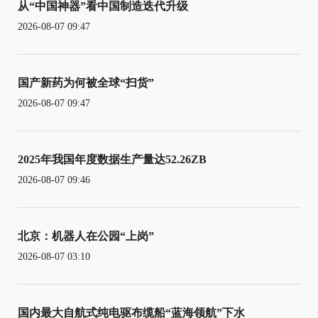
从“中国神器”看中国制造迭代升级
2026-08-07 09:47
国产新药为何被全球“扫货”
2026-08-07 09:47
2025年我国年度数据生产量达52.26ZB
2026-08-07 09:46
北京：机器人在公园“上岗”
2026-08-07 03:10
国内最大自航式纯电驱布缆船“蓝海领航”下水