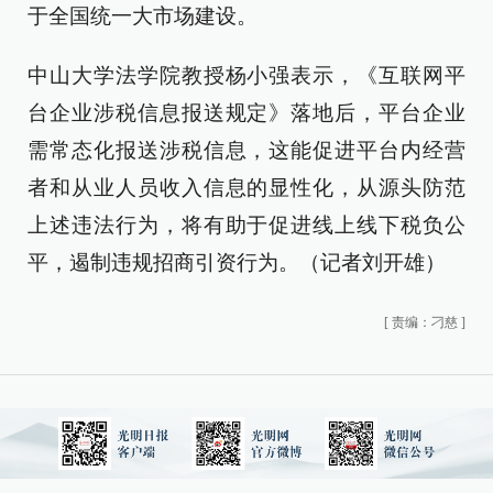
于全国统一大市场建设。
中山大学法学院教授杨小强表示，《互联网平
台企业涉税信息报送规定》落地后，平台企业
需常态化报送涉税信息，这能促进平台内经营
者和从业人员收入信息的显性化，从源头防范
上述违法行为，将有助于促进线上线下税负公
平，遏制违规招商引资行为。（记者刘开雄）
[
责编：刁慈
]