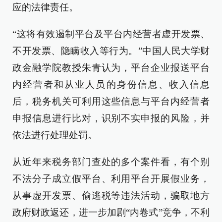
应的法律责任。
“这将有效遏制平台及平台内经营者虚开发票、
不开发票、隐瞒收入等行为。”中国人民大学财
政金融学院教授朱青认为，平台企业报送平台
内经营者和从业人员的身份信息、收入信息
后，税务机关可利用这些信息与平台内经营者
申报信息进行比对，识别不实申报的风险，并
依法进行处理处罚。
从近年来税务部门查处的多个案件看，有个别
不法分子成立假平台、利用平台开展假业务，
从事虚开发票、偷逃税等违法活动，骗取地方
政府财政返还，进一步加剧“内卷式”竞争，不利