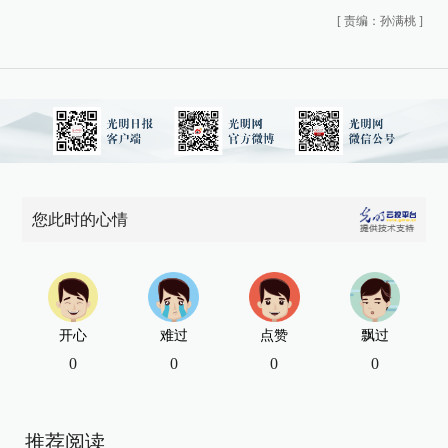
[
责编：孙满桃
]
您此时的心情
开心
难过
点赞
飘过
0
0
0
0
推荐阅读