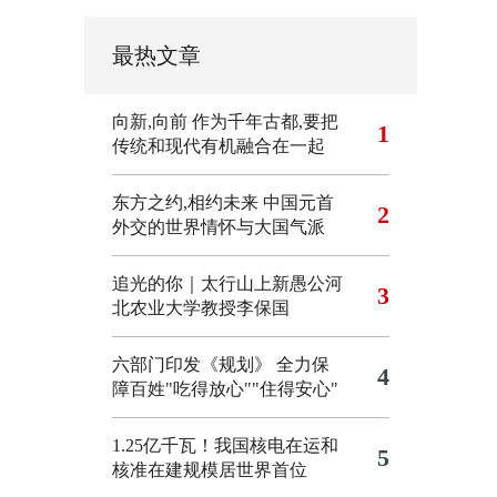
最热文章
向新,向前
作为千年古都,要把
1
传统和现代有机融合在一起
东方之约,相约未来 中国元首
2
外交的世界情怀与大国气派
追光的你｜太行山上新愚公河
3
北农业大学教授李保国
六部门印发《规划》 全力保
4
障百姓"吃得放心""住得安心"
1.25亿千瓦！我国核电在运和
5
核准在建规模居世界首位