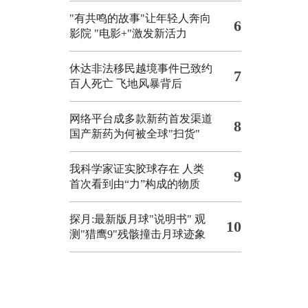
"有共鸣的故事"让年轻人奔向
6
影院
"电影+"激发新活力
休达非法移民越境事件已致约
7
百人死亡
飞地风暴背后
网络平台成多款新药首发渠道
8
国产新药为何被全球"扫货"
我科学家证实胶球存在 人类
9
首次看到由“力”构成的物质
探月:最新版月球"说明书"
观
10
测"猎鹰9"残骸撞击月球迹象