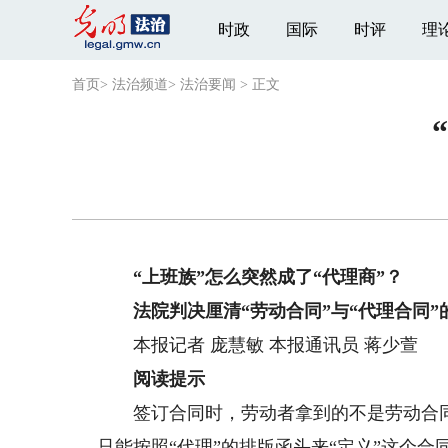
时政
国际
时评
理
首页
>
法治频道
>
法治要闻
>
正文
“上班族”怎么突然成了“代理商”？
法院判决厘清“劳动合同”与“代理合同”
本报记者 庞慧敏 本报通讯员 蒋少萱
阅读提示
签订合同时，劳动者拿到的不是劳动合同而
只能按照“代理”的排版函头来“定义”这个合