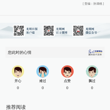
[
责编：孙满桃
]
您此时的心情
开心
难过
点赞
飘过
0
0
0
0
推荐阅读