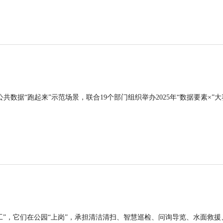
公共数据“跑起来”示范场景，联合19个部门组织举办2025年“数据要素×”大
工”，它们在公园“上岗”，承担清洁清扫、智慧巡检、问询导览、水面救援