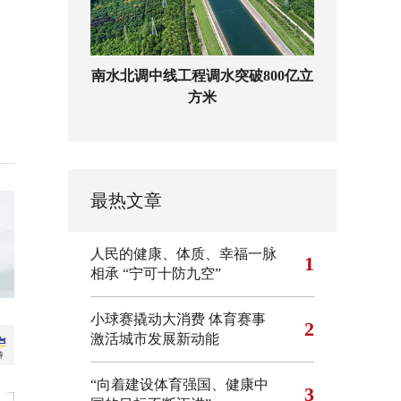
南水北调中线工程调水突破800亿立
方米
最热文章
人民的健康、体质、幸福一脉
1
相承
“宁可十防九空”
小球赛撬动大消费 体育赛事
2
激活城市发展新动能
“向着建设体育强国、健康中
3