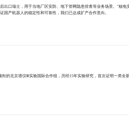
后出口瑞士，用于当地厂区安防、地下管网隐患排查等业务场景。“核电
证国产机器人的稳定性和可靠性，我们已达成扩产合作意向。
领衔的北京谱仪Ⅲ实验国际合作组，历经15年实验研究，首次证明一类全