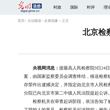
时政
国际
时评
理
首页
>
法治频道
>
反腐倡廉
>
正文
北京检
央视网消息：
据最高人民检察院9日2
案，由国家监察委员会调查终结，移送检察
存荣作出逮捕决定，并指定由北京市人民检
分院已向北京市第二中级人民法院提起公诉
检察机关在审查起诉阶段，依法告知了被
了辩护人的意见。检察机关起诉指控：被告