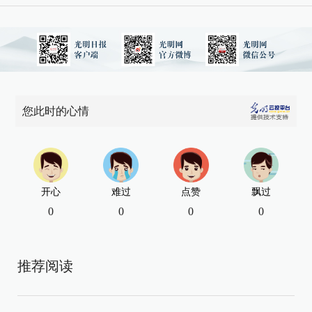
您此时的心情
开心
难过
点赞
飘过
0
0
0
0
推荐阅读