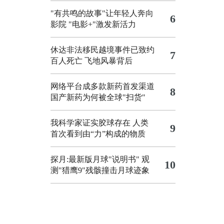
"有共鸣的故事"让年轻人奔向
6
影院
"电影+"激发新活力
休达非法移民越境事件已致约
7
百人死亡
飞地风暴背后
网络平台成多款新药首发渠道
8
国产新药为何被全球"扫货"
我科学家证实胶球存在 人类
9
首次看到由“力”构成的物质
探月:最新版月球"说明书"
观
10
测"猎鹰9"残骸撞击月球迹象