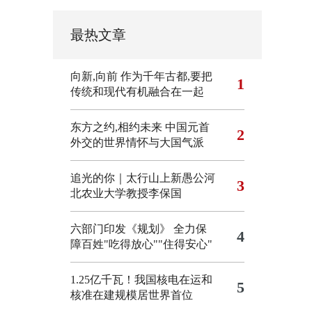
最热文章
向新,向前
作为千年古都,要把
1
传统和现代有机融合在一起
东方之约,相约未来 中国元首
2
外交的世界情怀与大国气派
追光的你｜太行山上新愚公河
3
北农业大学教授李保国
六部门印发《规划》 全力保
4
障百姓"吃得放心""住得安心"
1.25亿千瓦！我国核电在运和
5
核准在建规模居世界首位