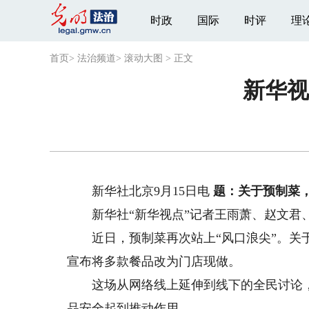
时政
国际
时评
理
首页
>
法治频道
>
滚动大图
>
正文
新华视
新华社北京9月15日电
题：关于预制菜
新华社“新华视点”记者王雨萧、赵文君
近日，预制菜再次站上“风口浪尖”。关于
宣布将多款餐品改为门店现做。
这场从网络线上延伸到线下的全民讨论，
品安全起到推动作用。