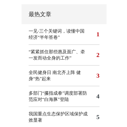
最热文章
一见·三个关键词，读懂中国
1
经济“半年答卷”
“紧紧抓住那些惠及面广、牵
2
一发而动全身的工作”
全民健身日 南北齐上阵 健
3
身“热”起来
多部门“攥指成拳”调度部署防
4
范应对“白海豚”登陆
我国重点生态保护区域保护成
5
效显著