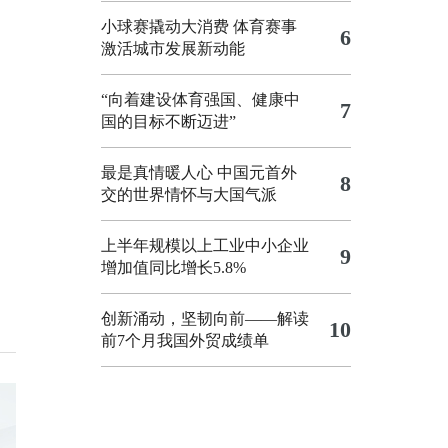
小球赛撬动大消费 体育赛事
6
激活城市发展新动能
“向着建设体育强国、健康中
7
国的目标不断迈进”
最是真情暖人心 中国元首外
8
交的世界情怀与大国气派
上半年规模以上工业中小企业
9
增加值同比增长5.8%
创新涌动，坚韧向前——解读
10
前7个月我国外贸成绩单