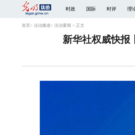
时政
国际
时评
理
首页
>
法治频道
>
法治要闻
>
正文
新华社权威快报丨