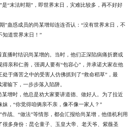
是“末法时期”，即世界末日，灾难比较多，再不好好
”蛊惑成员的尚某增却连连否认：“没有世界末日，不
不知道世界末日！”
直播时结识尚某增的。当时，他们正深陷病痛折磨或
现得亲和仁善，强调人要有“包容心”，并承诺大家在他
处于痛苦之中的受害人仿佛抓到了“救命稻草”，最
续灌输下，一步步落入陷阱。
某增时，他总是劝大家要讲道德、做好人。为了拉近
妹，“你觉得咱俩亲不亲，像不像一家人？”
作战、“做法”等情形，都会汇报给尚某增，他借机利用
了很多身份：昆仑童子、玉皇大帝、老天爷、紫薇圣