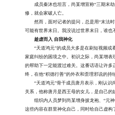
成员秦沐也坦言，尚某增宣称“三期末劫”
修，就会家破人亡。
然而，面对记者的提问，总是用“末法时期
可能有世界末日。我没说过世界末日，谁也
趁虚而入 自我神化
“天道鸿元”的成员大多是在刷短视频或看
家庭纠纷的困境之中。初识之际，尚某增表
的帮助下一定能渡过难关。这番话语让许多正
终，在他“积德行善”的外衣和歪理邪说的持
“天道鸿元”骨干成员唐月表示，刚认识尚
关系，他称唐月是西王母的女儿，是自己的妹
组织内人员梦到尚某增身披龙袍、“元神”
这些内容在群里神化自己，同时给自己虚构