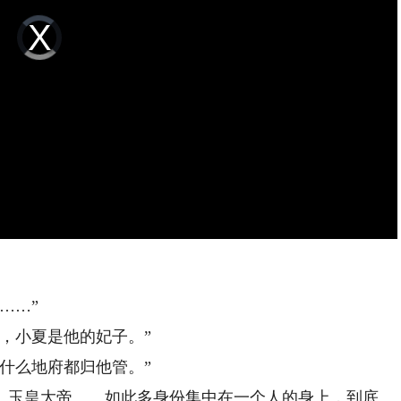
Video
Player
is
loading.
……”
，小夏是他的妃子。”
什么地府都归他管。”
玉皇大帝……如此多身份集中在一个人的身上，到底