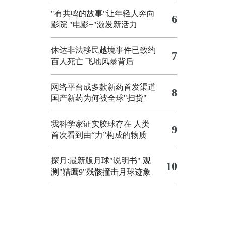
"有共鸣的故事"让年轻人奔向
6
影院
"电影+"激发新活力
休达非法移民越境事件已致约
7
百人死亡
飞地风暴背后
网络平台成多款新药首发渠道
8
国产新药为何被全球"扫货"
我科学家证实胶球存在 人类
9
首次看到由“力”构成的物质
探月:最新版月球"说明书"
观
10
测"猎鹰9"残骸撞击月球迹象