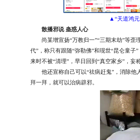
▲“天道鸿
散播邪说 蛊惑人心
尚某增宣扬“万教归一”“三期末劫”等歪理
代”，称只有跟随“弥勒佛”和现世“昆仑童子
来时不被“清理”，早日回到“真空家乡”，
他还宣称自己可以“祛病赶鬼”，消除他人身
拜一拜，就可以治病辟邪。