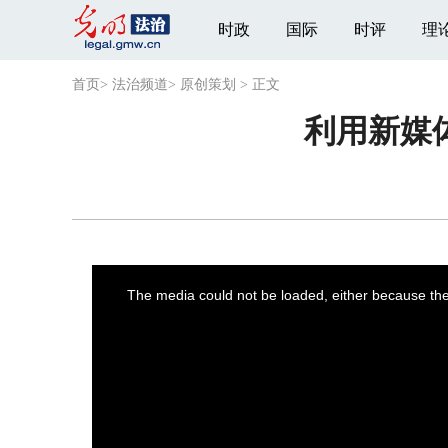
时政
国际
时评
理
首页
>
法治频道
>
原创策划
>
正文
利用新媒
This
is
a
The media could not be loaded, either because the 
modal
window.