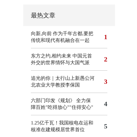
最热文章
向新,向前
作为千年古都,要把
1
传统和现代有机融合在一起
东方之约,相约未来 中国元首
2
外交的世界情怀与大国气派
追光的你｜太行山上新愚公河
3
北农业大学教授李保国
六部门印发《规划》 全力保
4
障百姓"吃得放心""住得安心"
1.25亿千瓦！我国核电在运和
5
核准在建规模居世界首位