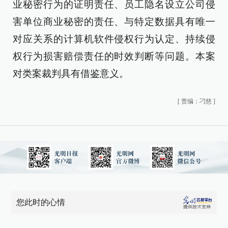
业秘密行为的证明责任、员工隐名设立公司侵
害单位商业秘密的责任、与特定数据具有唯一
对应关系的计算机软件侵权行为认定、持续侵
权行为损害赔偿责任的时效判断等问题。本案
对类案裁判具有借鉴意义。
[
责编：刁慈
]
您此时的心情