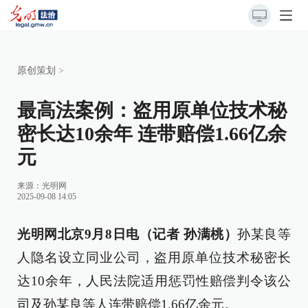
原创策划
>
最高法案例：盗用原单位技术秘
密长达10余年 连带赔偿1.66亿余
元
来源：
光明网
2025-09-08 14:05
光明网北京9月8日电（记者 孙满桃）
孙某良等
人隐名设立同业公司，盗用原单位技术秘密长
达10余年，人民法院适用惩罚性赔偿判令该公
司及孙某良等人连带赔偿1.66亿余元。