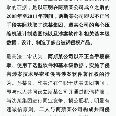
取的证据，
足以证明在两斯某公司成立之后的
2008年至2011年期间，两斯某公司即以不正当
手段实际获取了沈某集团、透某公司的离心压
缩机设计制造图纸以及涉案软件和相关基本级
数据，设计、制造了多台被诉侵权产品。
最高法二审认为，
两斯某公司以不正当手段获
取、使用了选型软件和基本级数据，实施了侵
害涉案技术秘密和侵害涉案软件著作权的行
为。
孙某良、印某洋在任职于沈某集团期间，
即与他人共同设立斯某公司并通过配偶持股，
与沈某集团进行同业竞争、损公肥私，明显有
违诚信原则。
二人与两斯某公司构成共同侵