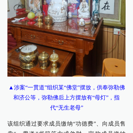
▲涉案“一贯道”组织某“佛堂”摆放，供奉弥勒佛
和济公等，弥勒佛后上方摆放有“母灯”，指
代“无生老母”
该组织通过要求成员缴纳“功德费”、向成员售