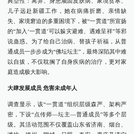
典型性：离异、身患顽固皮肤病、家境贫寒、
儿子远赴新疆工作，她在病痛折磨、亲情缺
失、家境窘迫的多重困境下，被“一贯道”所宣扬
的“加入‘一贯道’可以躲灾避难、遇难呈祥”等邪
说蛊惑。为了给自己治病、替孩子祈福，从普
通成员一步步成为“佛坛坛主”，最终深陷其中难
以自拔，不仅耽搁了自身疾病的治疗，更对家
庭造成极大影响。
大肆发展成员 危害未成年人
调查显示，该“一贯道”组织层级森严、架构严
密，下设“点传师—坛主—普通成员”等多个层
级。其活动范围不仅覆盖山东省济南、烟台、