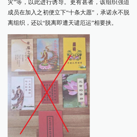
灾”等，以此进行诱导。更有甚者，该组织强迫
成员在加入之初便立下“十条大愿”，承诺永不脱
离组织，还以“脱离即遭天谴厄运”相要挟。