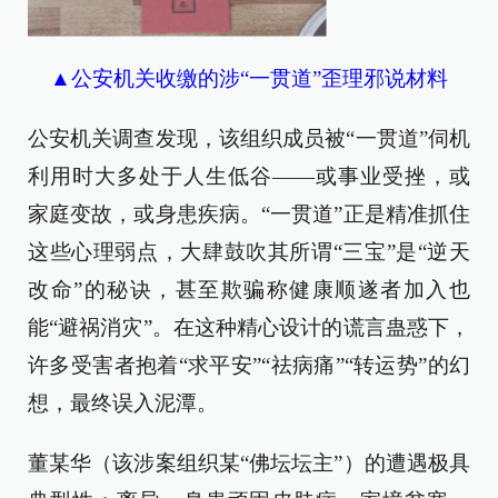
▲公安机关收缴的涉“一贯道”歪理邪说材料
公安机关调查发现，该组织成员被“一贯道”伺机
利用时大多处于人生低谷——或事业受挫，或
家庭变故，或身患疾病。“一贯道”正是精准抓住
这些心理弱点，大肆鼓吹其所谓“三宝”是“逆天
改命”的秘诀，甚至欺骗称健康顺遂者加入也
能“避祸消灾”。在这种精心设计的谎言蛊惑下，
许多受害者抱着“求平安”“祛病痛”“转运势”的幻
想，最终误入泥潭。
董某华（该涉案组织某“佛坛坛主”）的遭遇极具