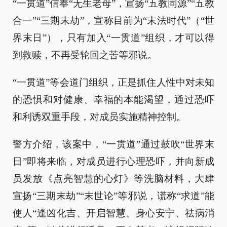
“一贯道”信奉“无生老母”，宣扬“五教同源”“五教
合一”“三期末劫”，宣称目前为“末法时代”（“世
界末日”），只有加入“一贯道”组织，才可以得
到救赎，不再受轮回之苦等邪说。
“一贯道”等会道门组织，正是抓住人性中对未知
的恐惧和对健康、幸福的本能渴望，通过恐吓
和利诱双重手段，对成员实施精神控制。
警方介绍，该案中，“一贯道”通过鼓吹“世界末
日”即将来临，对成员进行心理恐吓，并向新成
员发放《点亮智慧的心灯》等洗脑材料，大肆
宣扬“三期末劫”“末世论”等邪说，谎称“求道”能
使人“逢凶化吉、开启智慧、身心安宁、祛病消