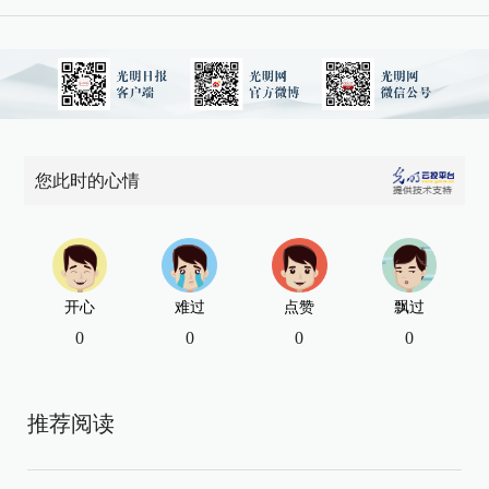
您此时的心情
开心
难过
点赞
飘过
0
0
0
0
推荐阅读