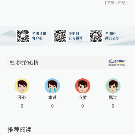
[
责编：刁慈
]
您此时的心情
开心
难过
点赞
飘过
0
0
0
0
推荐阅读