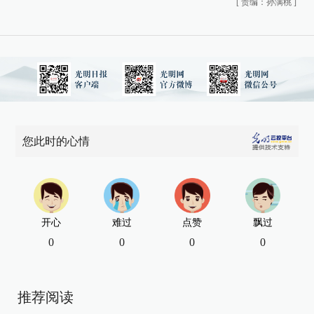
[
责编：孙满桃
]
您此时的心情
开心
难过
点赞
飘过
0
0
0
0
推荐阅读