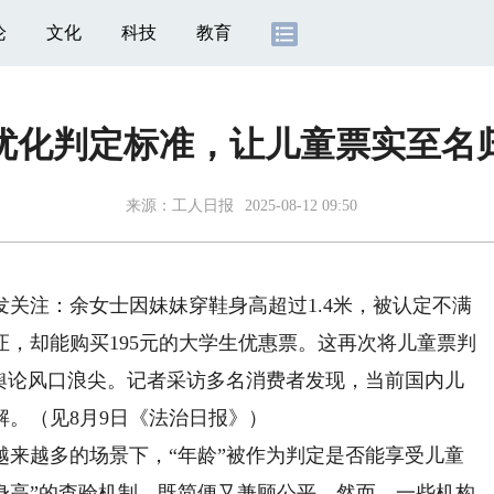
论
文化
科技
教育
优化判定标准，让儿童票实至名
来源：
工人日报
2025-08-12 09:50
注：余女士因妹妹穿鞋身高超过1.4米，被认定不满
，却能购买195元的大学生优惠票。这再次将儿童票判
上舆论风口浪尖。记者采访多名消费者发现，当前国内儿
。（见8月9日《法治日报》）
越多的场景下，“年龄”被作为判定是否能享受儿童
身高”的查验机制，既简便又兼顾公平。然而，一些机构