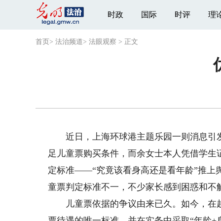
时政
国际
时评
理
首页
>
法治频道
>
法眼观察
>
正文
近日，上海环球港主题乐园一则消息引发关
足儿童票购买条件，而余女士本人凭借学生证
定标准——“究竟该看身高还是看年龄”推
童票判定标准不一，不少家长感到困惑和不解
儿童票依据的争议由来已久。如今，在越来
票待遇的唯一标准，并在实务中采取“年龄+