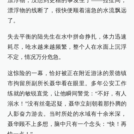
漂浮物，没想到更糟的事发生了——拉扯间，
漂浮物的线断了，很快便顺着湍急的水流飘远
了。
失去平衡的陆先生在水中拼命挣扎，体力迅速
耗尽，呛水越来越频繁，整个人在水面上沉浮
不定，情况万分危急。
这惊险的一幕，恰好被正在附近游泳的景德镇
市拘留所副所长聂华看在眼里。多年公安工作
练就的敏锐直觉，让他瞬间警觉：“不好，有人
溺水！”没有丝毫迟疑，聂华立刻朝着那扑腾的
人影奋力游去。当时所处的水域有十余米深，
聂华顾不上多想，脑中只有一个念头：“快！再