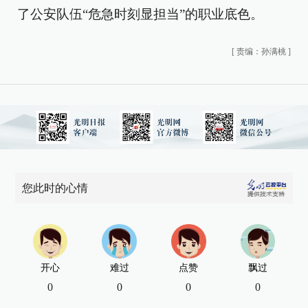
了公安队伍“危急时刻显担当”的职业底色。
[
责编：孙满桃
]
您此时的心情
开心
难过
点赞
飘过
0
0
0
0