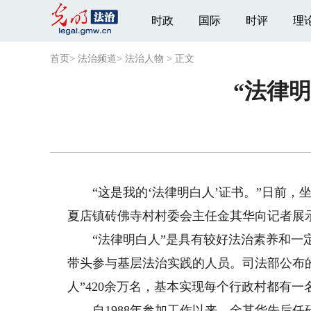
时政
国际
时评
理
首页
>
法治频道
>
法治人物
>
正文
“法律
“这是我的‘法律明白人’证书。”日前，
夏店镇砖佛寺村村委会主任金其华向记者展示
“法律明白人”是具有较好法治素养和一定
带头参与基层法治实践的人员。司法部公布的数
人”420余万名，基本实现每个行政村都有一
自1988年参加工作以来，金其华先后任