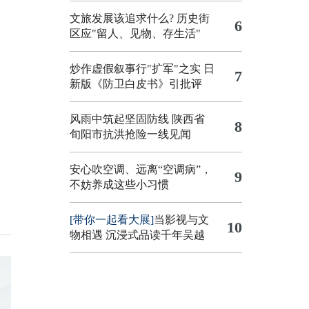
文旅发展该追求什么?
历史街
6
区应"留人、见物、存生活"
炒作虚假叙事行"扩军"之实
日
7
新版《防卫白皮书》引批评
风雨中筑起坚固防线 陕西省
8
旬阳市抗洪抢险一线见闻
安心吹空调、远离“空调病”，
9
不妨养成这些小习惯
[带你一起看大展]
当影视与文
10
物相遇 沉浸式品读千年吴越