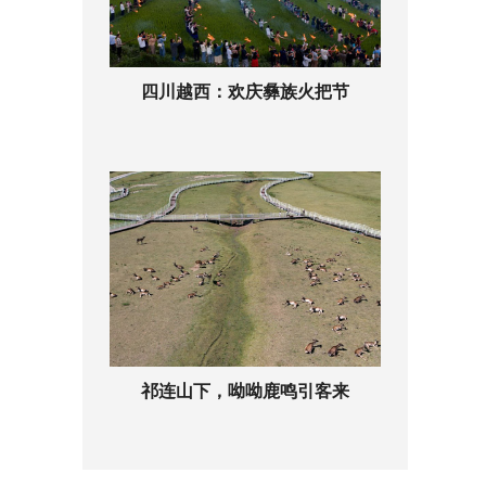
四川越西：欢庆彝族火把节
祁连山下，呦呦鹿鸣引客来