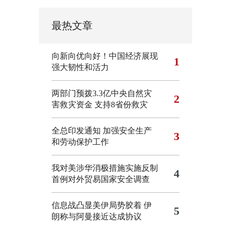
最热文章
向新向优向好！中国经济展现
1
强大韧性和活力
两部门预拨3.3亿中央自然灾
2
害救灾资金 支持8省份救灾
全总印发通知 加强安全生产
3
和劳动保护工作
我对美涉华消极措施实施反制
4
首例对外贸易国家安全调查
信息战凸显美伊局势胶着
伊
5
朗称与阿曼接近达成协议