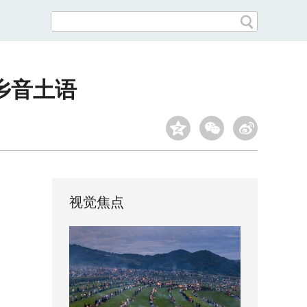
乡音土语
视觉焦点