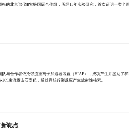
领衔的北京谱仪Ⅲ实验国际合作组，历经15年实验研究，首次证明一类全
团队与合作者依托强流重离子加速器装置（HIAF），成功产生并鉴别了稀
的铋-209束流轰击石墨靶，通过弹核碎裂反应产生放射性核素。
了新靶点