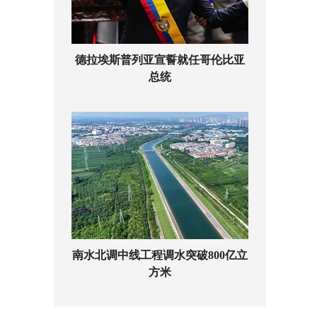
德拉埃斯普列亚宣誓就任哥伦比亚
总统
南水北调中线工程调水突破800亿立
方米