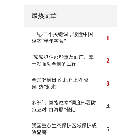
最热文章
一见·三个关键词，读懂中国
1
经济“半年答卷”
“紧紧抓住那些惠及面广、牵
2
一发而动全身的工作”
全民健身日 南北齐上阵 健
3
身“热”起来
多部门“攥指成拳”调度部署防
4
范应对“白海豚”登陆
我国重点生态保护区域保护成
5
效显著