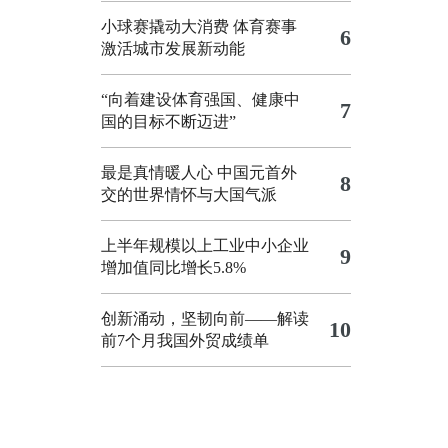
小球赛撬动大消费 体育赛事
6
激活城市发展新动能
“向着建设体育强国、健康中
7
国的目标不断迈进”
最是真情暖人心 中国元首外
8
交的世界情怀与大国气派
上半年规模以上工业中小企业
9
增加值同比增长5.8%
创新涌动，坚韧向前——解读
10
前7个月我国外贸成绩单