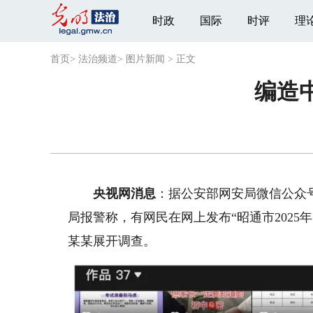
时政
国际
时评
理
首页
>
法治频道
>
图片新闻
>
正文
编造
央视网消息
：据公安部网安局微信公众
局报警称，有网民在网上发布“昭通市202
某某展开调查。