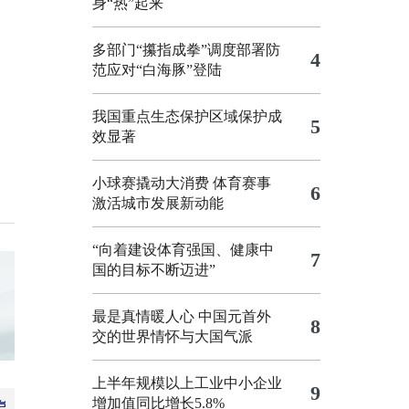
身“热”起来
多部门“攥指成拳”调度部署防
4
范应对“白海豚”登陆
我国重点生态保护区域保护成
5
效显著
小球赛撬动大消费 体育赛事
6
激活城市发展新动能
“向着建设体育强国、健康中
7
国的目标不断迈进”
最是真情暖人心 中国元首外
8
交的世界情怀与大国气派
上半年规模以上工业中小企业
9
增加值同比增长5.8%