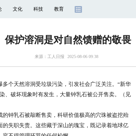
论
文化
科技
教育
保护溶洞是对自然馈赠的敬畏
来源：
工人日报
2025-08-06 09:38
多个天然溶洞受垃圾污染，引发社会广泛关注。“新华
污染、破坏现象时有发生，大量钟乳石被公开售卖。（见
的钟乳石被敲断售卖，科研价值极高的穴珠被盗挖殆
面的失职失责。这些藏于深山的瑰宝，既记录着地球亿
，容不得管理环节的任何松懈。