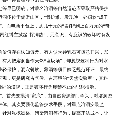
等早已明确，对著名溶洞等自然遗迹应采取严格保护
溶洞多位于偏僻山区，“管护难、发现晚、处罚软”成了
”。而电商平台上，从几十元的“摆件”到上百万元的“奇
网红博主掀起“探洞热”，无意识、有意识的破坏时有发
价值存在认知偏差。有人认为钟乳石可随意开采，却
；有人把溶洞当作天然“垃圾场”，却忽视这种行为对水
业轻保护，洞穴餐饮、藏酒等项目缺乏规范环评，最终
景观，更是研究古气候、古环境的“天然实验室”，其科
性”的漠视，正是破坏行为屡禁不止的思想根源。
。首先要摸清“家底”，由自然资源部门牵头，对溶洞资
主体。其次要强化监管技术手段，对重点溶洞安装监
。针对私挖盗采、污染溶洞等行为，提高违法成本，让