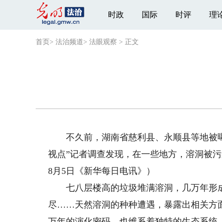
时政
国际
时评
理
首页
>
法治频道
>
法眼观察
>
正文
不久前，湖南省慈利县、永顺县等地被曝
视点”记者调查发现，在一些地方，溶洞被
8月5日《新华每日电讯》）
七八层楼高的垃圾堆满溶洞，几万年形成
尽……天然溶洞的种种遭遇，暴露出相关方
万年的演化密码，也维系着独特的生态系统