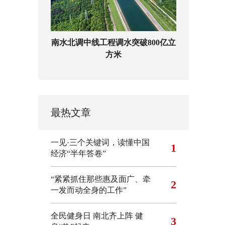
南水北调中线工程调水突破800亿立
方米
最热文章
一见·三个关键词，读懂中国
1
经济“半年答卷”
“紧紧抓住那些惠及面广、牵
2
一发而动全身的工作”
全民健身日 南北齐上阵 健
3