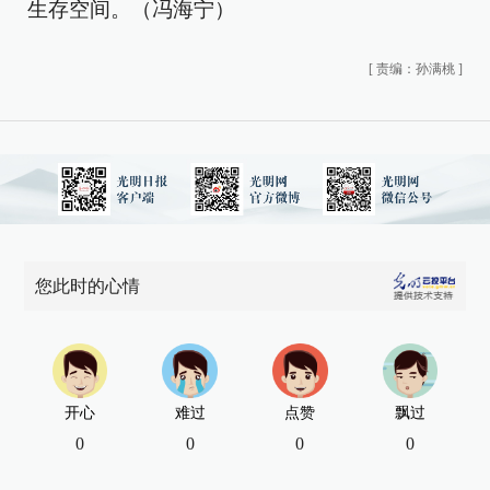
生存空间。（冯海宁）
[
责编：孙满桃
]
您此时的心情
开心
难过
点赞
飘过
0
0
0
0