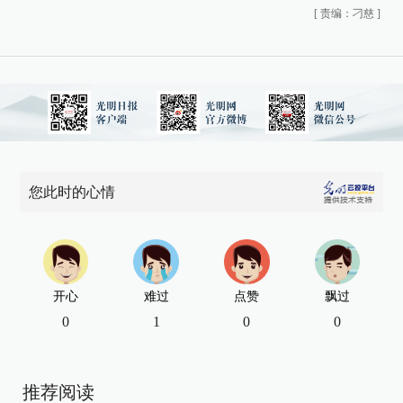
[
责编：刁慈
]
您此时的心情
开心
难过
点赞
飘过
0
1
0
0
推荐阅读