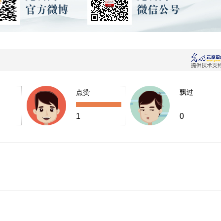
点赞
飘过
1
0