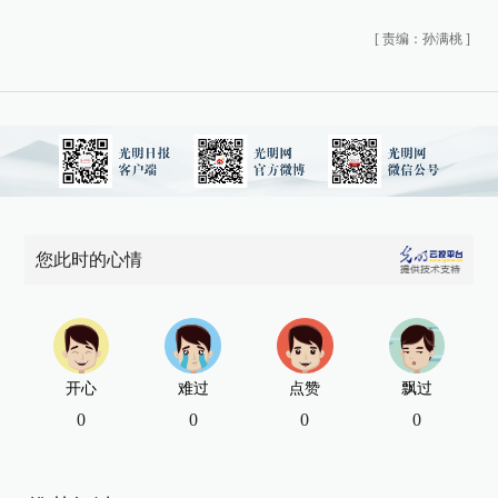
[
责编：孙满桃
]
您此时的心情
开心
难过
点赞
飘过
0
0
0
0