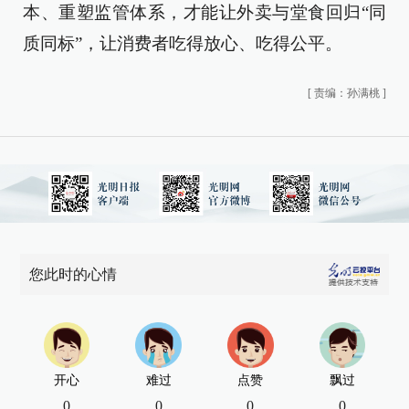
本、重塑监管体系，才能让外卖与堂食回归“同
质同标”，让消费者吃得放心、吃得公平。
[
责编：孙满桃
]
您此时的心情
开心
难过
点赞
飘过
0
0
0
0