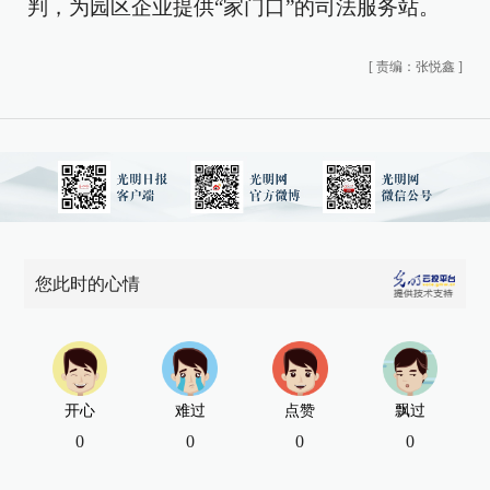
判，为园区企业提供“家门口”的司法服务站。
[
责编：张悦鑫
]
您此时的心情
开心
难过
点赞
飘过
0
0
0
0